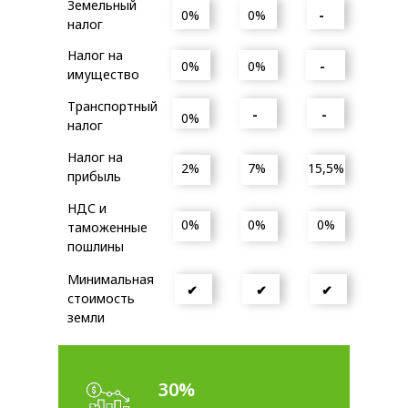
Земельный
0%
0%
-
налог
Налог на
0%
0%
-
имущество
Транспортный
-
-
0%
налог
Налог на
2%
7%
15,5%
прибыль
НДС и
0%
0%
0%
таможенные
пошлины
Минимальная
✔
✔
✔
стоимость
земли
30%